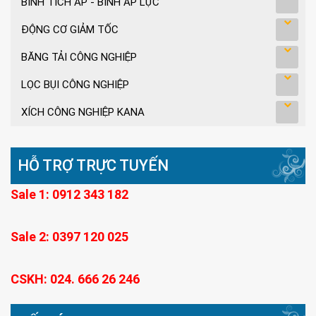
BÌNH TÍCH ÁP - BÌNH ÁP LỰC
ĐỘNG CƠ GIẢM TỐC
BĂNG TẢI CÔNG NGHIỆP
LỌC BỤI CÔNG NGHIỆP
XÍCH CÔNG NGHIỆP KANA
HỖ TRỢ TRỰC TUYẾN
Sale 1: 0912 343 182
Sale 2: 0397 120 025
CSKH: 024. 666 26 246