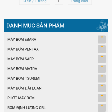
13 tin / 1 trang
1
Trang cuối
DANH MỤC SẢN PHẨM
MÁY BƠM EBARA
MÁY BƠM PENTAX
MÁY BƠM SAER
MÁY BƠM MATRA
MÁY BƠM TSURUMI
MÁY BƠM ĐÀI LOAN
PHỚT MÁY BƠM
BƠM ĐỊNH LƯỢNG OBL