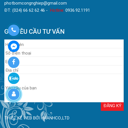
photbomcongnghiep@gmail.com
ĐT: (024) 66 62 62 46 -
Hotline:
0936.92.1191
GỬI YÊU CẦU TƯ VẤN
THIẾT KẾ WEB BỞI HAANHCO.,LTD