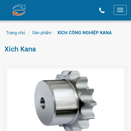
T
o
g
Trang chủ
Sản phẩm
XÍCH CÔNG NGHIỆP KANA
g
l
Xích Kana
e
n
a
v
i
g
a
t
i
o
n