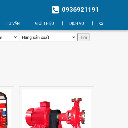
0936921191
TƯ VẤN
GIỚI THIỆU
DỊCH VỤ