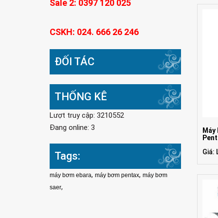
Sale 2: 0397 120 025
CSKH: 024. 666 26 246
ĐỐI TÁC
THỐNG KÊ
Lượt truy cập: 3210552
Đang online: 3
Máy 
Pent
Giá: 
Tags:
,
,
máy bơm ebara
máy bơm pentax
máy bơm
,
saer