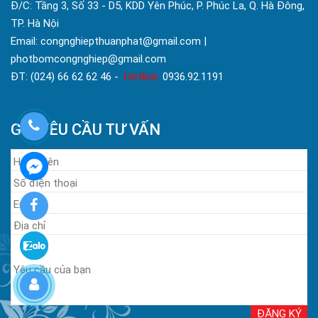
Đ/C: Tầng 3, Số 33 - D5, KDD Yên Phúc, P. Phúc La, Q. Hà Đông,
TP. Hà Nội
Email: congnghiepthuanphat@gmail.com |
photbomcongnghiep@gmail.com
ĐT: (024) 66 62 62 46 -
Hotline:
0936.92.1191
GỬI YÊU CẦU TƯ VẤN