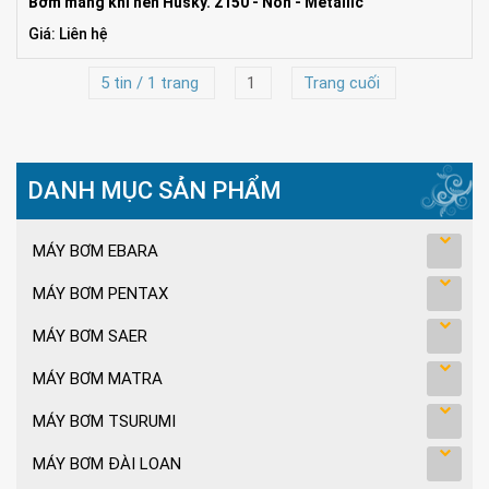
Bơm màng khí nén Husky. 2150 - Non - Metallic
Giá: Liên hệ
5 tin / 1 trang
1
Trang cuối
DANH MỤC SẢN PHẨM
MÁY BƠM EBARA
MÁY BƠM PENTAX
MÁY BƠM SAER
MÁY BƠM MATRA
MÁY BƠM TSURUMI
MÁY BƠM ĐÀI LOAN