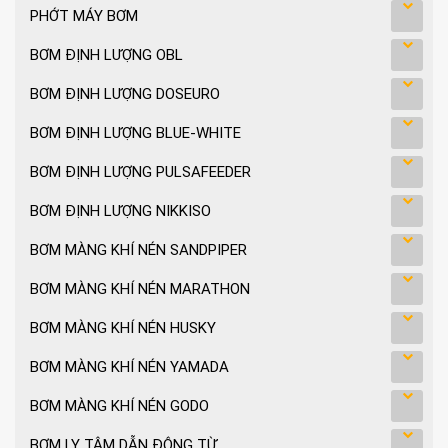
PHỚT MÁY BƠM
BƠM ĐỊNH LƯỢNG OBL
BƠM ĐỊNH LƯỢNG DOSEURO
BƠM ĐỊNH LƯỢNG BLUE-WHITE
BƠM ĐỊNH LƯỢNG PULSAFEEDER
BƠM ĐỊNH LƯỢNG NIKKISO
BƠM MÀNG KHÍ NÉN SANDPIPER
BƠM MÀNG KHÍ NÉN MARATHON
BƠM MÀNG KHÍ NÉN HUSKY
BƠM MÀNG KHÍ NÉN YAMADA
BƠM MÀNG KHÍ NÉN GODO
BƠM LY TÂM DẪN ĐỘNG TỪ