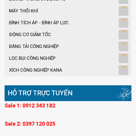
MÁY THỔI KHÍ
BÌNH TÍCH ÁP - BÌNH ÁP LỰC
ĐỘNG CƠ GIẢM TỐC
BĂNG TẢI CÔNG NGHIỆP
LỌC BỤI CÔNG NGHIỆP
XÍCH CÔNG NGHIỆP KANA
HỖ TRỢ TRỰC TUYẾN
Sale 1: 0912 343 182
Sale 2: 0397 120 025