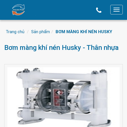
T
o
g
Trang chủ
Sản phẩm
BƠM MÀNG KHÍ NÉN HUSKY
g
l
Bơm màng khí nén Husky - Thân nhựa
e
n
a
v
i
g
a
t
i
o
n