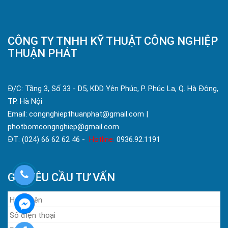
CÔNG TY TNHH KỸ THUẬT CÔNG NGHIỆP
THUẬN PHÁT
Đ/C: Tầng 3, Số 33 - D5, KDD Yên Phúc, P. Phúc La, Q. Hà Đông,
TP. Hà Nội
Email: congnghiepthuanphat@gmail.com |
photbomcongnghiep@gmail.com
ĐT: (024) 66 62 62 46 -
Hotline:
0936.92.1191
GỬI YÊU CẦU TƯ VẤN