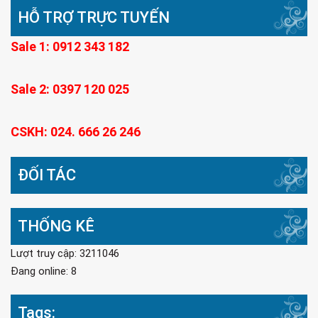
HỖ TRỢ TRỰC TUYẾN
Sale 1: 0912 343 182
Sale 2: 0397 120 025
CSKH: 024. 666 26 246
ĐỐI TÁC
THỐNG KÊ
Lượt truy cập: 3211046
Đang online: 8
Tags: