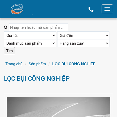
T
o
g
g
l
e
n
a
v
Trang chủ
Sản phẩm
LỌC BỤI CÔNG NGHIỆP
i
g
LỌC BỤI CÔNG NGHIỆP
a
t
i
o
n